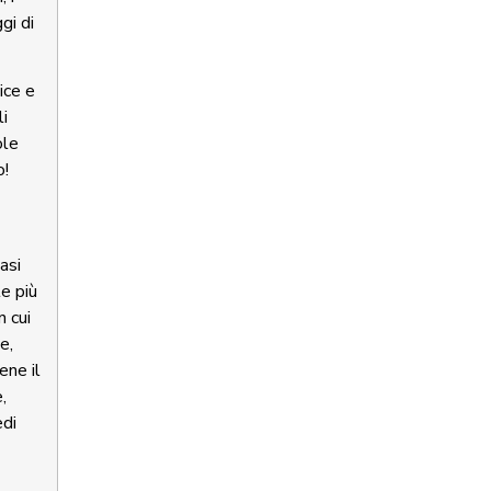
gi di
ice e
li
ole
o!
asi
le più
n cui
e,
ene il
,
edi