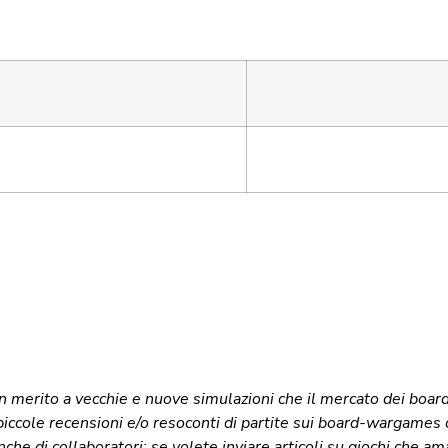
in merito a vecchie e nuove simulazioni che il mercato dei boar
iccole recensioni e/o resoconti di partite sui board-wargames
he di collaboratori; se volete inviare articoli su giochi che am