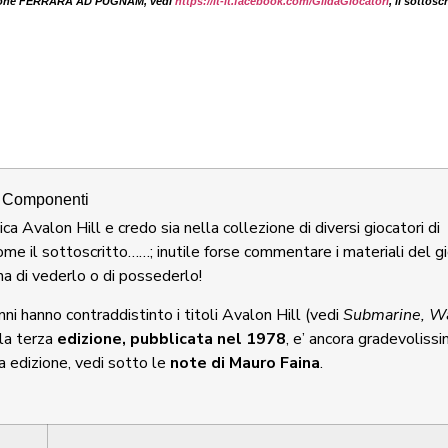
stazione FERRARA AD PUGNAM, vedi
https://it-it.facebook.com/GildaGiocatori
, il sottoscr
Componenti
ica Avalon Hill e credo sia nella collezione di diversi giocatori di
come il sottoscritto……; inutile forse commentare i materiali del g
na di vederlo o di possederlo!
nni hanno contraddistinto i titoli Avalon Hill (vedi
Submarine, Wa
lla terza
edizione, pubblicata nel 1978
, e’ ancora gradevolissi
a edizione, vedi sotto le
note di Mauro Faina
.