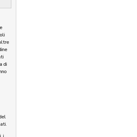
 e
oli
oltre
dine
ti
a di
anno
del
ati.
, i