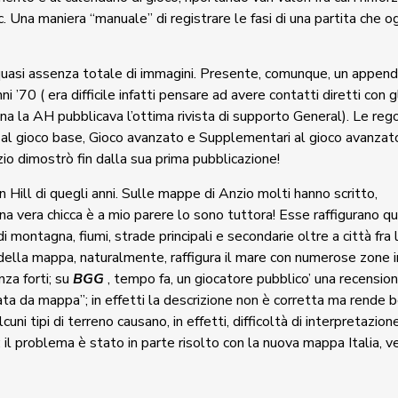
, ecc. Una maniera “manuale” di registrare le fasi di una partita che og
on quasi assenza totale di immagini. Presente, comunque, un append
 ’70 ( era difficile infatti pensare ad avere contatti diretti con g
na la AH pubblicava l’ottima rivista di supporto General). Le reg
 al gioco base, Gioco avanzato e Supplementari al gioco avanzat
zio dimostrò fin dalla sua prima pubblicazione!
n Hill di quegli anni. Sulle mappe di Anzio molti hanno scritto,
una vera chicca è a mio parere lo sono tuttora! Esse raffigurano qu
 montagna, fiumi, strade principali e secondarie oltre a città fra 
 della mappa, naturalmente, raffigura il mare con numerose zone i
nza forti; su
BGG
, tempo fa, un giocatore pubblico’ una recension
ta da mappa”; in effetti la descrizione non è corretta ma rende b
cuni tipi di terreno causano, in effetti, difficoltà di interpretazione
 il problema è stato in parte risolto con la nuova mappa Italia, v