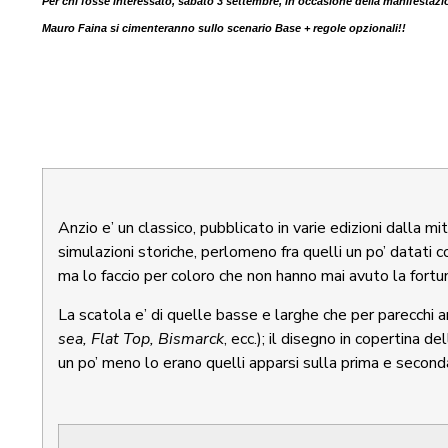
Per chi fosse interessato, sabato 3 settembre, in occasione della manife
Mauro Faina si cimenteranno sullo scenario Base + regole opzionali!!
Anzio e’ un classico, pubblicato in varie edizioni dalla mit
simulazioni storiche, perlomeno fra quelli un po’ datati 
ma lo faccio per coloro che non hanno mai avuto la fortu
La scatola e’ di quelle basse e larghe che per parecchi a
sea, Flat Top, Bismarck
, ecc.); il disegno in copertina de
un po’ meno lo erano quelli apparsi sulla prima e second