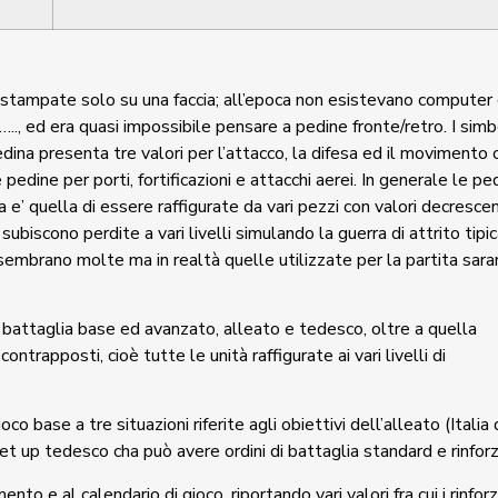
e stampate solo su una faccia; all’epoca non esistevano computer
, ed era quasi impossibile pensare a pedine fronte/retro. I simb
pedina presenta tre valori per l’attacco, la difesa ed il movimento 
pedine per porti, fortificazioni e attacchi aerei. In generale le pe
 e’ quella di essere raffigurate da vari pezzi con valori decrescen
 subiscono perdite a vari livelli simulando la guerra di attrito tipic
 sembrano molte ma in realtà quelle utilizzate per la partita sar
 di battaglia base ed avanzato, alleato e tedesco, oltre a quella
ontrapposti, cioè tutte le unità raffigurate ai vari livelli di
co base a tre situazioni riferite agli obiettivi dell’alleato (Italia 
l set up tedesco cha può avere ordini di battaglia standard e rinforz
o e al calendario di gioco, riportando vari valori fra cui i rinforzi