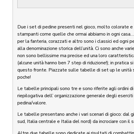
Due i set di pedine presenti nel gioco, molto colorate 
stampanti come quelle che ormai abbiamo in ogni casa……..
per la fanteria, corazzati e altro sono i classici ed ogni 
alla denominazione storica dell’unità. Ci sono anche varie 
non sono bellissime ma precise ed una loro caratteristica
(alcune unità hanno ben 7 step di riduzione!); in pratica si
questo fronte. Piazzate sulle tabelle di set up le unità
poche!
Le tabelle principali sono tre e sono riferite agli ordini
riepilogativa dell’ organizzazione generale degli eserciti c
pedina/valore.
Le tabelle presentano anche i vari scenari di gioco: dal gio
sud, Italia centrale e Italia del nord) da incrociare con i
Altre due tabelle sono dedicate ai risultati di combattiment