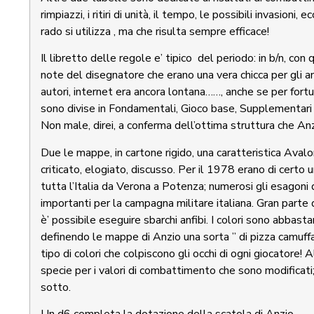
rimpiazzi, i ritiri di unità, il tempo, le possibili invasioni
rado si utilizza , ma che risulta sempre efficace!
Il libretto delle regole e’ tipico del periodo: in b/n, c
note del disegnatore che erano una vera chicca per gli anni
autori, internet era ancora lontana……, anche se per fortu
sono divise in Fondamentali, Gioco base, Supplementari
Non male, direi, a conferma dell’ottima struttura che An
Due le mappe, in cartone rigido, una caratteristica Avalo
criticato, elogiato, discusso. Per il 1978 erano di certo 
tutta l’Italia da Verona a Potenza; numerosi gli esagoni di
importanti per la campagna militare italiana. Gran parte
è’ possibile eseguire sbarchi anfibi. I colori sono abbasta
definendo le mappe di Anzio una sorta ” di pizza camuffa
tipo di colori che colpiscono gli occhi di ogni giocatore!
Al
specie per i valori di combattimento che sono modificati;
sotto.