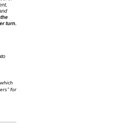
ent,
 and
the
er turn.
ato
 which
ers” for