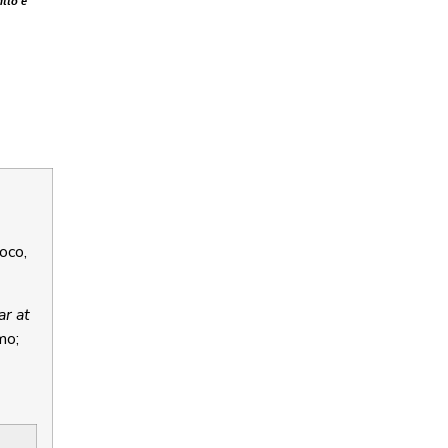
itto e
ioco,
r at
mo;