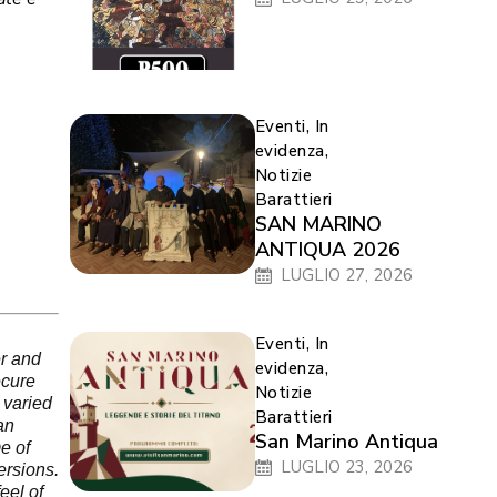
Eventi
,
In
evidenza
,
Notizie
Barattieri
SAN MARINO
ANTIQUA 2026
LUGLIO 27, 2026
Eventi
,
In
r and
evidenza
,
ecure
Notizie
 varied
Barattieri
an
San Marino Antiqua
e of
LUGLIO 23, 2026
ersions.
eel of