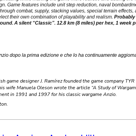
ign.
Game features include unit step reduction, naval bombardm
kthrough combat, supply, stacking values, special terrain effects,
elect their own combination of playability and realism.
Probably 
und. A silent “Classic”.
12.8 km (8 miles) per hex, 1 week p
Anzio dopo la prima edizione e che lo ha continuamente aggiorn
ish game designer J. Ramírez founded the game company TYR
is wife Manuela Oleson wrote the article “A Study of Wargam
ent in 1991 and 1997 for his classic wargame Anzio.
ton.