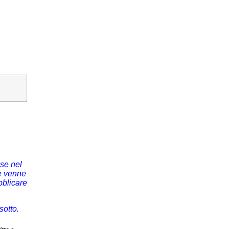
se nel
te venne
bblicare
sotto.