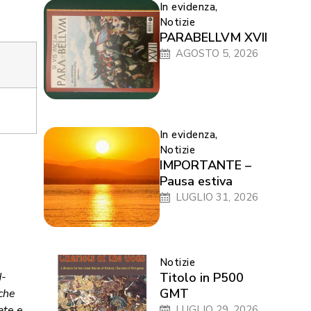
In evidenza
,
Notizie
PARABELLVM XVII
AGOSTO 5, 2026
In evidenza
,
Notizie
IMPORTANTE –
Pausa estiva
LUGLIO 31, 2026
Notizie
d-
Titolo in P500
GMT
 che
ate e
LUGLIO 29, 2026