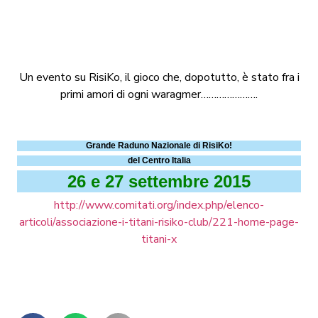
Un evento su RisiKo, il gioco che, dopotutto, è stato fra i
primi amori di ogni waragmer………………….
Grande Raduno Nazionale di RisiKo!
del Centro Italia
26 e 27 settembre 2015
http://www.comitati.org/index.php/elenco-
articoli/associazione-i-titani-risiko-club/221-home-page-
titani-x