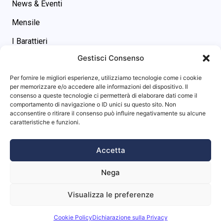
News & Eventi
Mensile
I Barattieri
Gestisci Consenso
Contatti
Contatti
Per fornire le migliori esperienze, utilizziamo tecnologie come i cookie
asgs@omniway.sm
per memorizzare e/o accedere alle informazioni del dispositivo. Il
consenso a queste tecnologie ci permetterà di elaborare dati come il
Piazza M. Tini, 7 - 47891 -
comportamento di navigazione o ID unici su questo sito. Non
Dogana (RSM)
acconsentire o ritirare il consenso può influire negativamente su alcune
Info sito
caratteristiche e funzioni.
Privacy Policy
Accetta
Cookie Policy
Nega
Visualizza le preferenze
Website powered by
Studio99
Cookie Policy
Dichiarazione sulla Privacy