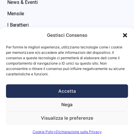
News & Eventi
Mensile
I Barattieri
Gestisci Consenso
Contatti
Contatti
Per fornire le migliori esperienze, utilizziamo tecnologie come i cookie
asgs@omniway.sm
per memorizzare e/o accedere alle informazioni del dispositivo. Il
consenso a queste tecnologie ci permetterà di elaborare dati come il
Piazza M. Tini, 7 - 47891 -
comportamento di navigazione o ID unici su questo sito. Non
Dogana (RSM)
acconsentire o ritirare il consenso può influire negativamente su alcune
Info sito
caratteristiche e funzioni.
Privacy Policy
Accetta
Cookie Policy
Nega
Visualizza le preferenze
Website powered by
Studio99
Cookie Policy
Dichiarazione sulla Privacy