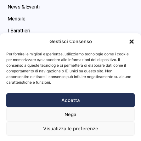
News & Eventi
Mensile
I Barattieri
Gestisci Consenso
Contatti
Contatti
Per fornire le migliori esperienze, utilizziamo tecnologie come i cookie
asgs@omniway.sm
per memorizzare e/o accedere alle informazioni del dispositivo. Il
consenso a queste tecnologie ci permetterà di elaborare dati come il
Piazza M. Tini, 7 - 47891 -
comportamento di navigazione o ID unici su questo sito. Non
Dogana (RSM)
acconsentire o ritirare il consenso può influire negativamente su alcune
Info sito
caratteristiche e funzioni.
Privacy Policy
Accetta
Cookie Policy
Nega
Visualizza le preferenze
Website powered by
Studio99