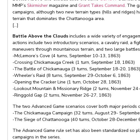
MMP’s
Skirmisher
magazine and
Grant Takes Command
. The g
campaigns, although two new terrain types (hills and ridges) 
terrain that dominates the Chattanooga area.
[…]
Battle Above the Clouds
includes a wide variety of engage
actions include two introductory scenarios, a cavalry raid, a fi
maneuvers through mountainous terrain, and two large battles
-McLemore’s Cove (4 turns, September 10-13, 1863)
-Crossing Chickamauga Creek (1 turn, September 18, 1863)
-The Battle of Chickamauga (3 turns, September 18-20, 1863
-Wheeler’s Raid (8 turns, September 29-October 6, 1863)
-Opening the Cracker Line (1 turn, October 28, 1863)
-Lookout Mountain & Missionary Ridge (2 turns, November 24
-Ringgold Gap (2 turns, November 26-27, 1863)
The two Advanced Game scenarios cover both major periods of
-The Chickamauga Campaign (32 turns, August 29- Septembe
-The Siege of Chattanooga (40 turns, October 28-December 
The Advanced Game rule set has also been standardized so pla
campaigns in the series.