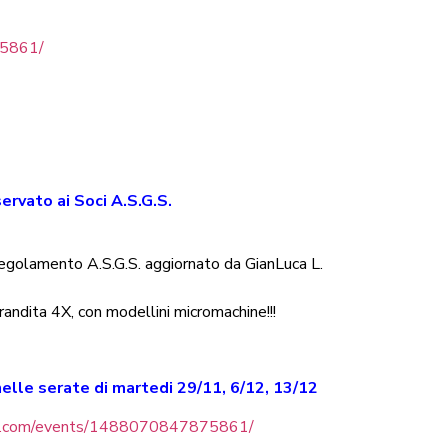
75861/
ervato ai Soci A.S.G.S.
Regolamento A.S.G.S. aggiornato da GianLuca L.
randita 4X, con modellini micromachine!!!
nelle serate di martedi 29/11, 6/12, 13/12
ok.com/events/1488070847875861/