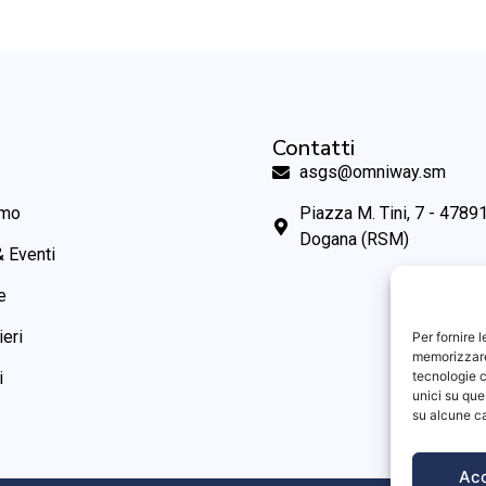
Contatti
asgs@omniway.sm
amo
Piazza M. Tini, 7 - 47891
Dogana (RSM)
 Eventi
e
ieri
Per fornire 
memorizzare 
tecnologie c
i
unici su que
su alcune ca
Ac