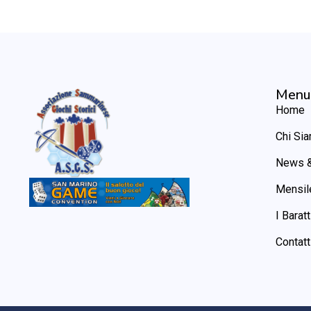
Menu
Home
Chi Si
News &
Mensil
I Baratt
Contatt