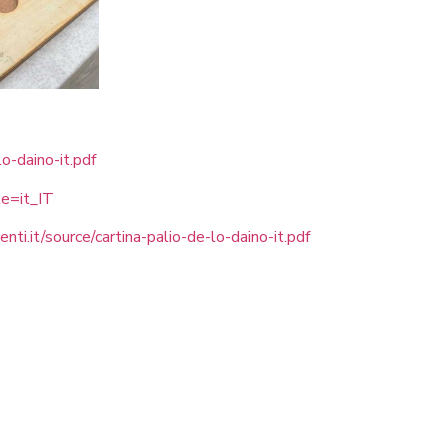
o-daino-it.pdf
le=it_IT
ti.it/source/cartina-palio-de-lo-daino-it.pdf