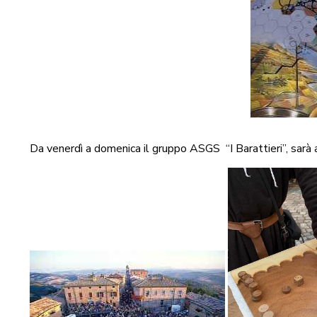
Da venerdì a domenica il gruppo ASGS “I Barattieri”, sarà