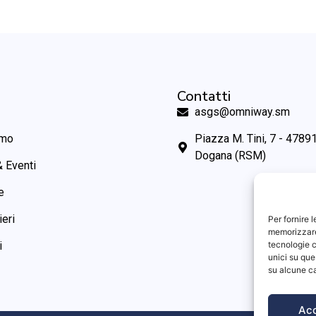
Contatti
asgs@omniway.sm
amo
Piazza M. Tini, 7 - 47891
Dogana (RSM)
 Eventi
e
ieri
Per fornire 
memorizzare 
tecnologie c
i
unici su que
su alcune ca
Ac