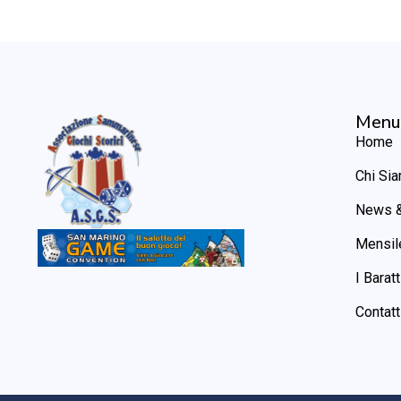
Menu
Home
Chi Si
News &
Mensil
I Baratt
Contatt