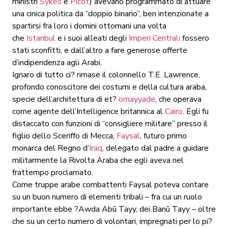
ministri
Sykes
e
Picot
) avevano programmato di attuare
una cinica politica da “doppio binario”, ben intenzionate a
spartirsi fra loro i domini ottomani una volta
che
Istanbul
e i suoi alleati degli
Imperi Centrali
fossero
stati sconfitti, e dall’altro a fare generose offerte
d’indipendenza agli Arabi.
Ignaro di tutto ci? rimase il colonnello T.E. Lawrence,
profondo conoscitore dei costumi e della cultura araba,
specie dell’architettura di et?
omayyade
, che operava
come agente dell’Intelligence britannica al
Cairo
. Egli fu
distaccato con funzioni di “consigliere militare” presso il
figlio dello Sceriffo di Mecca,
Faysal
, futuro primo
monarca del Regno d’
Iraq
, delegato dal padre a guidare
militarmente la Rivolta Araba che egli aveva nel
frattempo proclamato.
Come truppe arabe combattenti Faysal poteva contare
su un buon numero di elementi tribali – fra cui un ruolo
importante ebbe ?Awda Abū Tayy, dei Banū Tayy – oltre
che su un certo numero di volontari, impregnati per lo pi?