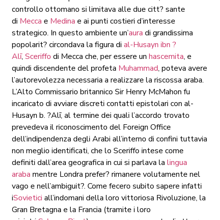
controllo ottomano si limitava alle due citt? sante
di
Mecca
e
Medina
e ai punti costieri d’interesse
strategico. In questo ambiente un’
aura
di grandissima
popolarit? circondava la figura di
al-Husayn ibn ?
Alī
,
Sceriffo
di Mecca che, per essere un
hascemita
, e
quindi discendente del profeta
Muhammad
, poteva avere
l’autorevolezza necessaria a realizzare la riscossa araba.
L’Alto Commissario britannico Sir Henry McMahon fu
incaricato di avviare discreti contatti epistolari con al-
Husayn b. ?Alī, al termine dei quali l’accordo trovato
prevedeva il riconoscimento del Foreign Office
dell’indipendenza degli Arabi all’interno di confini tuttavia
non meglio identificati, che lo Sceriffo intese come
definiti dall’area geografica in cui si parlava la
lingua
araba
mentre Londra prefer? rimanere volutamente nel
vago e nell’ambiguit?. Come fecero subito sapere infatti
i
Sovietici
all’indomani della loro vittoriosa Rivoluzione, la
Gran Bretagna e la Francia (tramite i loro