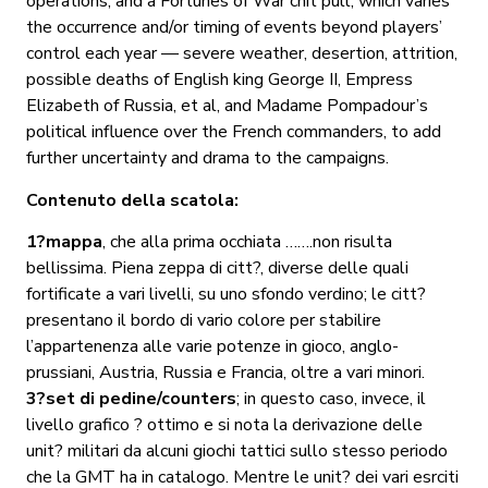
operations, and a Fortunes of War chit pull, which varies
the occurrence and/or timing of events beyond players’
control each year — severe weather, desertion, attrition,
possible deaths of English king George II, Empress
Elizabeth of Russia, et al, and Madame Pompadour’s
political influence over the French commanders, to add
further uncertainty and drama to the campaigns.
Contenuto della scatola:
1?mappa
, che alla prima occhiata …….non risulta
bellissima. Piena zeppa di citt?, diverse delle quali
fortificate a vari livelli, su uno sfondo verdino; le citt?
presentano il bordo di vario colore per stabilire
l’appartenenza alle varie potenze in gioco, anglo-
prussiani, Austria, Russia e Francia, oltre a vari minori.
3?set di pedine/counters
; in questo caso, invece, il
livello grafico ? ottimo e si nota la derivazione delle
unit? militari da alcuni giochi tattici sullo stesso periodo
che la GMT ha in catalogo. Mentre le unit? dei vari esrciti