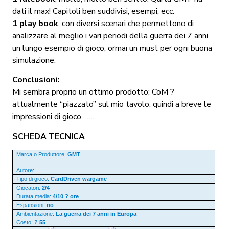
dati il max! Capitoli ben suddivisi, esempi, ecc.
1 play book
, con diversi scenari che permettono di
analizzare al meglio i vari periodi della guerra dei 7 anni,
un lungo esempio di gioco, ormai un must per ogni buona
simulazione.
Conclusioni:
Mi sembra proprio un ottimo prodotto; CoM ?
attualmente “piazzato” sul mio tavolo, quindi a breve le
impressioni di gioco…….
SCHEDA TECNICA
Marca o Produttore:
GMT
Autore:
Tipo di gioco:
CardDriven wargame
Giocatori:
2/4
Durata media:
4/10 ? ore
Espansioni:
no
Ambientazione:
La guerra dei 7 anni in Europa
Costo:
? 55