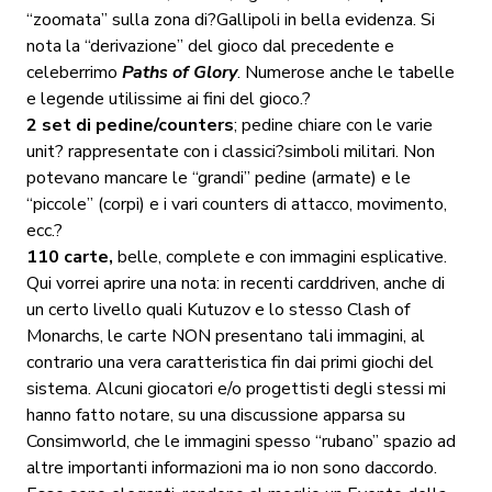
“zoomata” sulla zona di?Gallipoli in bella evidenza. Si
nota la “derivazione” del gioco dal precedente e
celeberrimo
Paths of Glory
. Numerose anche le tabelle
e legende utilissime ai fini del gioco.?
2 set di pedine/counters
; pedine chiare con le varie
unit? rappresentate con i classici?simboli militari. Non
potevano mancare le “grandi” pedine (armate) e le
“piccole” (corpi) e i vari counters di attacco, movimento,
ecc.?
110 carte,
belle, complete e con immagini esplicative.
Qui vorrei aprire una nota: in recenti carddriven, anche di
un certo livello quali Kutuzov e lo stesso Clash of
Monarchs, le carte NON presentano tali immagini, al
contrario una vera caratteristica fin dai primi giochi del
sistema. Alcuni giocatori e/o progettisti degli stessi mi
hanno fatto notare, su una discussione apparsa su
Consimworld, che le immagini spesso “rubano” spazio ad
altre importanti informazioni ma io non sono daccordo.