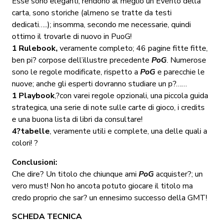
Esse sono eleganti, rendono al meglio un Evento della
carta, sono storiche (almeno se tratte da testi
dedicati…..); insomma, secondo me necessarie, quindi
ottimo il trovarle di nuovo in PuoG!
1 Rulebook,
veramente completo; 46 pagine fitte fitte,
ben pi? corpose dell’illustre precedente
PoG
. Numerose
sono le regole modificate, rispetto a
PoG
e parecchie le
nuove; anche gli esperti dovranno studiare un p?……
1 Playbook
,?con varei regole opzionali, una piccola guida
strategica, una serie di note sulle carte di gioco, i credits
e una buona lista di libri da consultare!
4?tabelle
, veramente utili e complete, una delle quali a
colori! ?
Conclusioni:
Che dire? Un titolo che chiunque ami
PoG
acquister?; un
vero must! Non ho ancota potuto giocare il titolo ma
credo proprio che sar? un ennesimo successo della GMT!
SCHEDA TECNICA