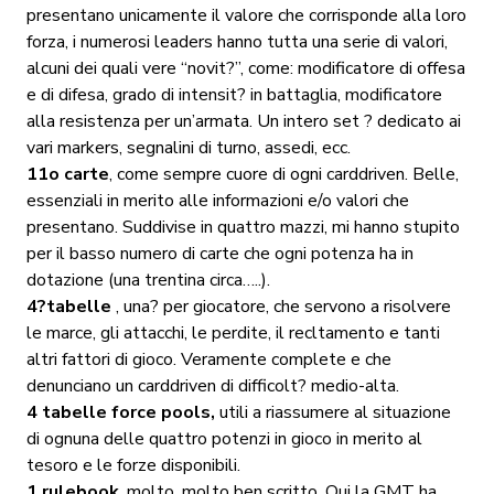
presentano unicamente il valore che corrisponde alla loro
forza, i numerosi leaders hanno tutta una serie di valori,
alcuni dei quali vere “novit?”, come: modificatore di offesa
e di difesa, grado di intensit? in battaglia, modificatore
alla resistenza per un’armata. Un intero set ? dedicato ai
vari markers, segnalini di turno, assedi, ecc.
11o carte
, come sempre cuore di ogni carddriven. Belle,
essenziali in merito alle informazioni e/o valori che
presentano. Suddivise in quattro mazzi, mi hanno stupito
per il basso numero di carte che ogni potenza ha in
dotazione (una trentina circa…..).
4?tabelle
, una? per giocatore, che servono a risolvere
le marce, gli attacchi, le perdite, il recltamento e tanti
altri fattori di gioco. Veramente complete e che
denunciano un carddriven di difficolt? medio-alta.
4 tabelle force pools,
utili a riassumere al situazione
di ognuna delle quattro potenzi in gioco in merito al
tesoro e le forze disponibili.
1 rulebook
, molto, molto ben scritto. Qui la GMT ha