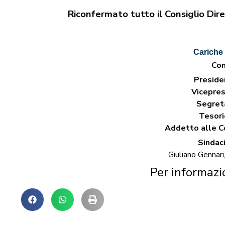
Riconfermato tutto il Consiglio Dire
Cariche 
Con
Preside
Vicepre
Segret
Tesori
Addetto alle C
Sindac
Giuliano Gennari,
Per informaz