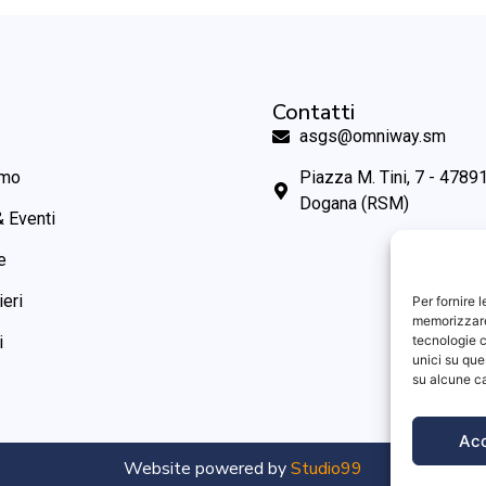
Contatti
asgs@omniway.sm
amo
Piazza M. Tini, 7 - 47891
Dogana (RSM)
 Eventi
e
ieri
Per fornire 
memorizzare 
i
tecnologie c
unici su que
su alcune ca
Ac
Website powered by
Studio99