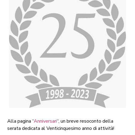
Alla pagina “
Anniversari
“, un breve resoconto della
serata dedicata al Venticinquesimo anno di attività!