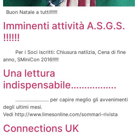
Buon Natale a tutti!!!!!!
Imminenti attività A.S.G.S.
!!!!!!
Per i Soci iscritti: Chiusura natlizia, Cena di fine
anno, SMiniCon 2016!!!!!
Una lettura
indispensabile……………..
……………………. per capire meglio gli avvenimenti
degli ultimi mesi.
Vedi http://www.limesonline.com/sommari-rivista
Connections UK